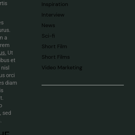
tis
Inspiration
Interview
es
News
urus.
Sci-fi
am a
orem
Short Film
us.
Ut
Short Films
ibus et
Video Marketing
nisl
us orci
ces diam
is
t.
o
, sed
.