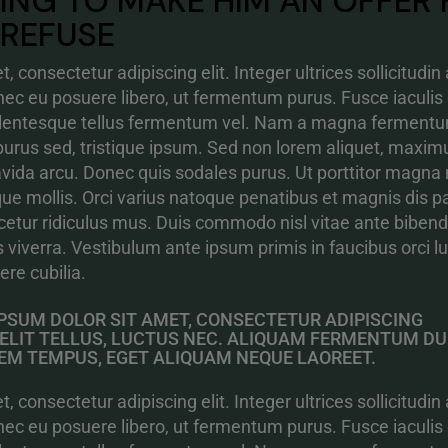
OING TO MAKE HIM AN OFFER 
 REFUSE
t, consectetur adipiscing elit. Integer ultrices sollicitudin 
ec eu posuere libero, ut fermentum purus. Fusce iaculis
ellentesque tellus fermentum vel. Nam a magna ferment
purus sed, tristique ipsum. Sed non lorem aliquet, maxim
ravida arcu. Donec quis sodales purus. Ut porttitor magna
que mollis. Orci varius natoque penatibus et magnis dis pa
etur ridiculus mus. Duis commodo nisl vitae ante biben
s viverra. Vestibulum ante ipsum primis in faucibus orci l
ere cubilia.
PSUM DOLOR SIT AMET, CONSECTETUR ADIPISCING
T ELIT TELLUS, LUCTUS NEC. ALIQUAM FERMENTUM DU
EM TEMPUS, EGET ALIQUAM NEQUE LAOREET.
t, consectetur adipiscing elit. Integer ultrices sollicitudin 
ec eu posuere libero, ut fermentum purus. Fusce iaculis