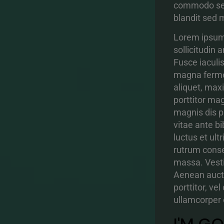
commodo sem 
blandit sed 
Lorem ipsum d
sollicitudin
Fusce iaculi
magna fermen
aliquet, max
porttitor ma
magnis dis p
vitae ante bi
luctus et ul
rutrum conse
massa. Vestib
Aenean aucto
porttitor, v
ullamcorper o