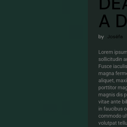
DEA
A 
by
Joséfa
Lorem ipsum d
sollicitudin
Fusce iaculi
magna fermen
aliquet, max
porttitor ma
magnis dis p
vitae ante b
in faucibus o
commodo ultr
volutpat tell