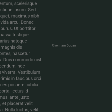
ntum, scelerisque
ristique ipsum. Sed
iquet, maximus nibh
ravida arcu. Donec
purus. Ut porttitor
assa tristique
varius natoque
River nam Dudan
 magnis dis
ontes, nascetur
s. Duis commodo nisl
ibendum, nec
s viverra. Vestibulum
rimis in faucibus orci
rices posuere cubilia
orta, lectus id
mus, ante justo
, et placerat velit
. Nulla luctus, velit