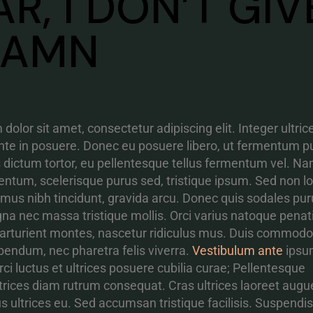
R, I DON’T GIV
DAMN
olor sit amet, consectetur adipiscing elit. Integer ultric
 ante in posuere. Donec eu posuere libero, ut fermentum p
s dictum tortor, eu pellentesque tellus fermentum vel. N
tum, scelerisque purus sed, tristique ipsum. Sed non l
imus nibh tincidunt, gravida arcu. Donec quis sodales pur
gna nec massa tristique mollis. Orci varius natoque penat
arturient montes, nascetur ridiculus mus. Duis commodo 
ibendum, nec pharetra felis viverra.
Vestibulum ante
ipsu
rci luctus et ultrices posuere cubilia curae; Pellentesque
ices diam rutrum consequat. Cras ultrices laoreet augue
us ultrices eu. Sed accumsan tristique facilisis. Suspendi