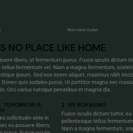
n
River name Dudan
'S NO PLACE LIKE HOME
uere libero, ut fermentum purus. Fusce iaculis dictum tor
e tellus fermentum vel. Nam a magna fermentum, sceler
ristique ipsum. Sed non lorem aliquet, maximus nibh tinci
. Donec quis sodales purus. Ut porttitor magna nec mass
lis. Orci varius natoque penatibus et magnis dis.
LL, TOMORROW IS
2. WE ROB BANKS.
AY
Fusce iaculis dictum tortor, eu
es sollicitudin ante in
pellentesque tellus fermentum
ec eu posuere libero,
Nam a magna fermentum, sce
 purus. Fusce iaculis