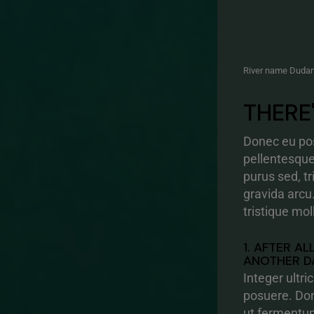
River name Duda
THERE
Donec eu pos
pellentesqu
purus sed, t
gravida arcu
tristique mol
1. AFTER A
ANOTHER D
Integer ultric
posuere. Don
ut fermentum