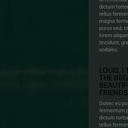
dictum torto
tellus ferme
magna ferme
purus sed, t
lorem alique
tincidunt, g
sodales.
LOUIS, I
THE BEG
BEAUTIF
FRIENDS
Donec eu pos
fermentum pu
dictum torto
tellus ferme