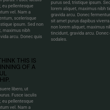
purus sed, tristique ipsum. Se
r, eu pellentesque
lorem aliquet, maximus nibh ti
ntum vel. Nam a
gravida arcu. Donec fermentum
ntum, scelerisque
sit amet purus dapibus viverra
ristique ipsum. Sed non
non lorem aliquet, maximus n
t, maximus nibh
tincidunt, gravida arcu. Donec
ravida arcu. Donec quis
sodales.
 THINK THIS IS
INNING OF A
UL
HIP.
uere libero, ut
rus. Fusce iaculis
r, eu pellentesque
ntum vel. Nam a