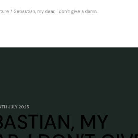
ture
Sebastian, my dear, I don’t give a damn
6TH JULY 2025
BASTIAN, MY