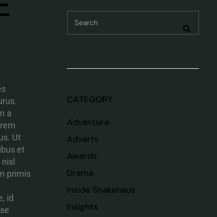
E
es
CATEGORY
urus.
am a
Adventure
orem
us. Ut
Adverts
ibus et
Awards
nisl
Drama
m primis
Inside Shakehaus
, id
Insights
sse