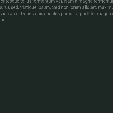
ellentesque tellus fermentum vel. Nam a magna ferment
purus sed, tristique ipsum. Sed non lorem aliquet, maxim
ravida arcu. Donec quis sodales purus. Ut porttitor magna
que.