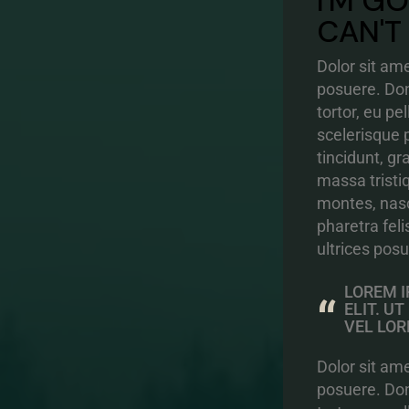
I'M G
CAN'T
Dolor sit ame
posuere. Don
tortor, eu p
scelerisque 
tincidunt, g
massa tristi
montes, nasc
pharetra feli
ultrices posu
LOREM I
ELIT. U
VEL LOR
Dolor sit ame
posuere. Don