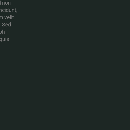
d non
ncidunt,
 velit
. Sed
ibh
 quis