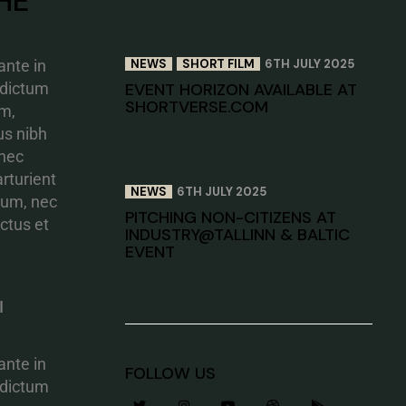
HE
NEWS
SHORT FILM
6TH JULY 2025
ante in
EVENT HORIZON AVAILABLE AT
 dictum
SHORTVERSE.COM
um,
us nibh
 nec
rturient
NEWS
6TH JULY 2025
dum, nec
PITCHING NON-CITIZENS AT
uctus et
INDUSTRY@TALLINN & BALTIC
EVENT
I
ante in
FOLLOW US
 dictum