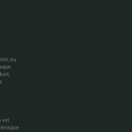
tor, eu
isque
dunt,
a
 vel.
lerisque