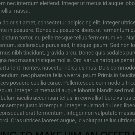
nec interdum eleifend. Integer ut metus id augue lobor
mollis massa.
olor sit amet, consectetur adipiscing elit. Integer ultric
 ante in posuere. Donec eu posuere libero, ut fermentum p
s dictum tortor, eu pellentesque tellus fermentum vel. N
tum, scelerisque purus sed, tristique ipsum. Sed non l
imus nibh tincidunt, gravida arcu.
Donec quis sodales pur
gna nec massa tristique mollis. Orci varius natoque penat
arturient montes, nascetur ridiculus mus. Duis commodo 
bendum, nec pharetra felis viverra. psum Primis in faucib
trices posuere cubilia curae; Pellentesque commodo ultri
quat. Integer ut metus id augue lobortis blandit sed moll
ulum iaculis accumsan tellus, in convallis libero varius e
r semper justo id tempus. Integer euismod dui sed liber
el consequat erat fermentum. Integer non vulputate massa
rci. Cras ultrices laoreet augue, id volutpat tellus ultrices