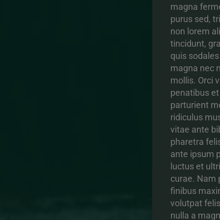
magna ferme
purus sed, t
non lorem al
tincidunt, g
quis sodales 
magna nec m
mollis. Orci 
penatibus et
parturient m
ridiculus mu
vitae ante b
pharetra feli
ante ipsum p
luctus et ult
curae. Nam p
finibus maxi
volutpat felis
nulla a magna